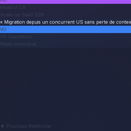
HC
Head of CX
Scale-up SaaS B2B
« Migration depuis un concurrent US sans perte de context
VO
VP Operations
Retail omnicanal
★ Pourquoi RedArrow