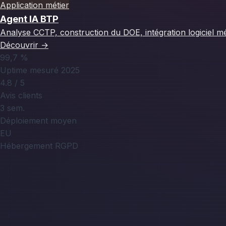
Application métier
Agent IA BTP
Analyse CCTP, construction du DOE, intégration logiciel mé
Découvrir
→
99,7 %
Uptime mesuré 2025
4.8 / 5
Avis clients
3 sem.
Déploiement moyen
EU
Hébergement RGPD