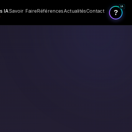
IA
s IA
Savoir Faire
Références
Actualités
Contact
?
s. Développé par notre équipe à Paris, livré en 3 semaines,