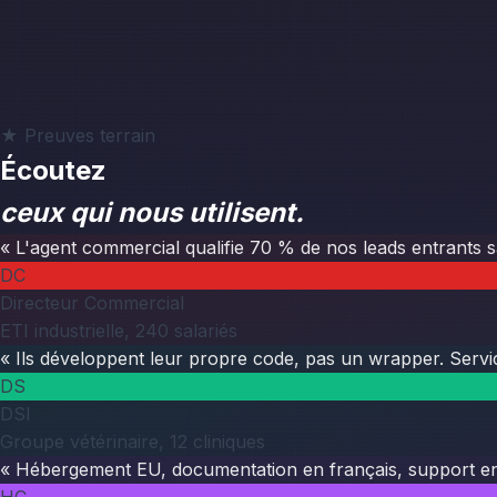
★ Preuves terrain
Écoutez
ceux qui nous utilisent.
« L'agent commercial qualifie 70 % de nos leads entrants s
DC
Directeur Commercial
ETI industrielle, 240 salariés
« Ils développent leur propre code, pas un wrapper. Servic
DS
DSI
Groupe vétérinaire, 12 cliniques
« Hébergement EU, documentation en français, support en