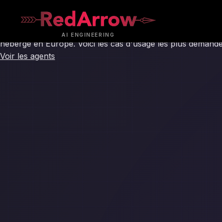
Nos agents IA,
pensés
pour
On ne vend pas un logiciel tout prêt. On
conçoit votre ag
AI
ENGINEERING
hébergé en Europe. Voici les cas d'usage les plus demandé
Voir les agents