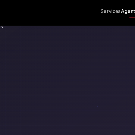
votre Métier.
Services
Agent
ent IA sur mesure
, à partir de votre métier et de vos outil
s.