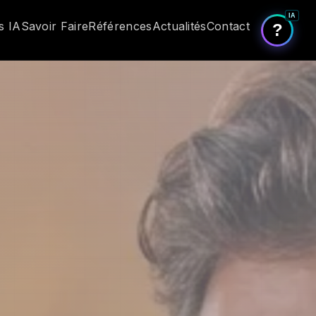
IA
s IA
Savoir Faire
Références
Actualités
Contact
?