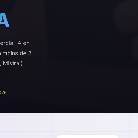
IA
rcial IA en
n moins de 3
 Mistral)
2026