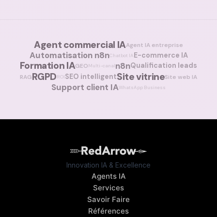
Agent commercial IA
Agent IA entreprise
Automatisation n8n
E-commerce IA
Chatbot IA
Formation IA
n8n
Qualification leads
GEO
Multi-canal
RGPD
Site vitrine
SEO intelligent
RAG
Site web IA
ROI
Support client IA
WhatsApp Business
Innovation IA & Excellence
Agents IA
Services
Savoir Faire
Références