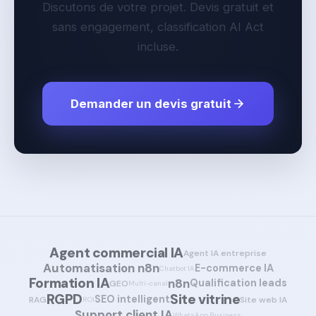
Discutons de votre projet. Devis gratuit et
sans engagement, classification AI Act
incluse.
Demander un devis gratuit
Agent commercial IA
Agent IA entreprise
Automatisation n8n
E-commerce IA
Chatbot IA
Formation IA
n8n
Qualification leads
GEO
Multi-canal
RGPD
Site vitrine
SEO intelligent
RAG
Site web IA
ROI
Support client IA
WhatsApp Business