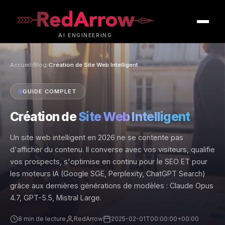
AI
ENGINEERING
Accueil
›
Blog
›
Création de Site Web Intelligent
GUIDE COMPLET
Création de
Site Web Intelligent
Un site web intelligent en 2026 ne se contente pas
d'afficher du contenu. Il converse avec vos visiteurs, qualifie
vos prospects, s'optimise en continu pour le SEO ET pour
les moteurs IA (Google SGE, Perplexity, ChatGPT Search)
grâce aux dernières générations de modèles : Claude Opus
4.7, GPT-5.5, Mistral Large.
8 min de lecture
RedArrow
2025-02-01T00:00:00+00:00