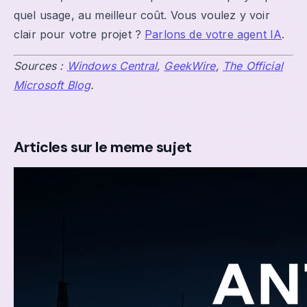
quel usage, au meilleur coût. Vous voulez y voir
clair pour votre projet ?
Parlons de votre agent IA
.
Sources :
Windows Central
,
GeekWire
,
The Official
Microsoft Blog
.
Articles sur le meme sujet