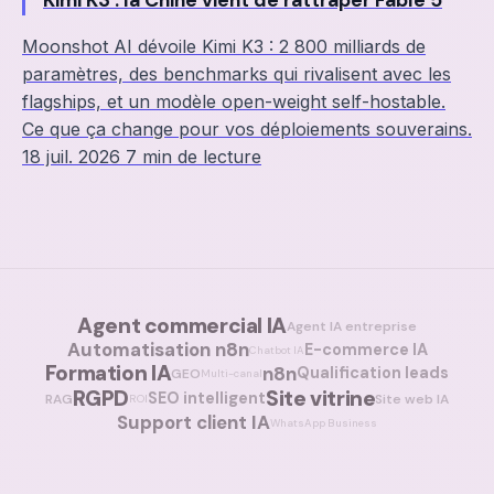
Kimi K3 : la Chine vient de rattraper Fable 5
Moonshot AI dévoile Kimi K3 : 2 800 milliards de
paramètres, des benchmarks qui rivalisent avec les
flagships, et un modèle open-weight self-hostable.
Ce que ça change pour vos déploiements souverains.
18 juil. 2026
7 min de lecture
Agent commercial IA
Agent IA entreprise
Automatisation n8n
E-commerce IA
Chatbot IA
Formation IA
n8n
Qualification leads
GEO
Multi-canal
RGPD
Site vitrine
SEO intelligent
RAG
Site web IA
ROI
Support client IA
WhatsApp Business