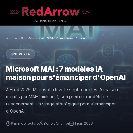
AI
ENGINEERING
Accueil
›
Blog
›
Microsoft MAI : 7 modèles IA maison pour s'émanciper d'OpenAI
NEWS IA
Microsoft MAI : 7 modèles IA
maison pour s'émanciper d'OpenAI
À Build 2026, Microsoft dévoile sept modèles IA maison
menés par MAI-Thinking-1, son premier modèle de
raisonnement. Un virage stratégique pour s'émanciper
d'OpenAI.
6 min de lecture
Benoit Charlier
4 juin 2026