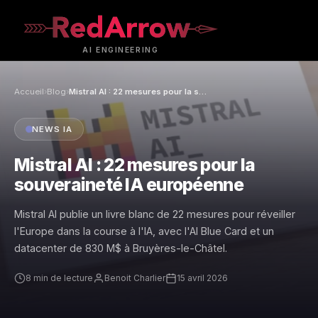
AI
ENGINEERING
Accueil
›
Blog
›
Mistral AI : 22 mesures pour la souveraineté IA européenne
NEWS IA
Mistral AI : 22 mesures pour la
souveraineté IA européenne
Mistral AI publie un livre blanc de 22 mesures pour réveiller
l'Europe dans la course à l'IA, avec l'AI Blue Card et un
datacenter de 830 M$ à Bruyères-le-Châtel.
8 min de lecture
Benoit Charlier
15 avril 2026