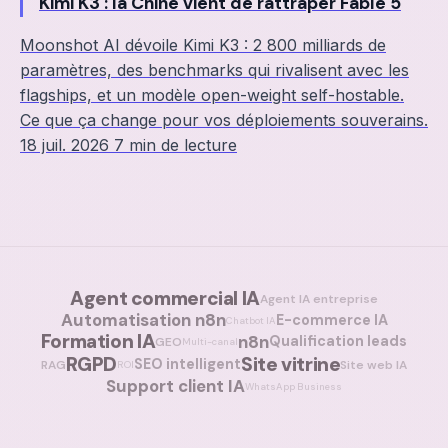
Kimi K3 : la Chine vient de rattraper Fable 5
Moonshot AI dévoile Kimi K3 : 2 800 milliards de
paramètres, des benchmarks qui rivalisent avec les
flagships, et un modèle open-weight self-hostable.
Ce que ça change pour vos déploiements souverains.
18 juil. 2026
7 min de lecture
Agent commercial IA
Agent IA entreprise
Automatisation n8n
E-commerce IA
Chatbot IA
Formation IA
n8n
Qualification leads
GEO
Multi-canal
RGPD
Site vitrine
SEO intelligent
RAG
Site web IA
ROI
Support client IA
WhatsApp Business