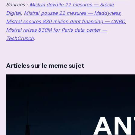
Sources :
Mistral dévoile 22 mesures — Siècle
Digital
,
Mistral pousse 22 mesures — Maddyness
,
Mistral secures 830 million debt financing — CNBC
,
Mistral raises 830M for Paris data center —
TechCrunch
.
Articles sur le meme sujet