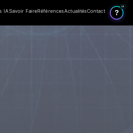
IA
s IA
Savoir Faire
Références
Actualités
Contact
?