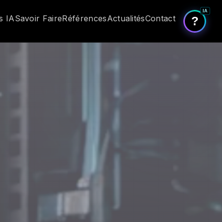
IA
s IA
Savoir Faire
Références
Actualités
Contact
?