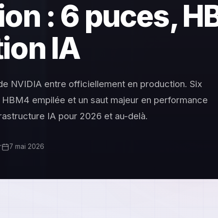
ion : 6 puces, H
ion IA
e NVIDIA entre officiellement en production. Six
 HBM4 empilée et un saut majeur en performance
frastructure IA pour 2026 et au-delà.
r
7 mai 2026