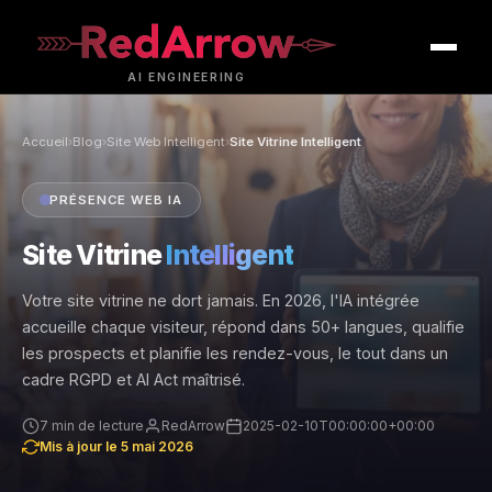
AI
ENGINEERING
Accueil
›
Blog
›
Site Web Intelligent
›
Site Vitrine Intelligent
PRÉSENCE WEB IA
Site Vitrine
Intelligent
Votre site vitrine ne dort jamais. En 2026, l'IA intégrée
accueille chaque visiteur, répond dans 50+ langues, qualifie
les prospects et planifie les rendez-vous, le tout dans un
cadre RGPD et AI Act maîtrisé.
7 min de lecture
RedArrow
2025-02-10T00:00:00+00:00
Mis à jour le 5 mai 2026