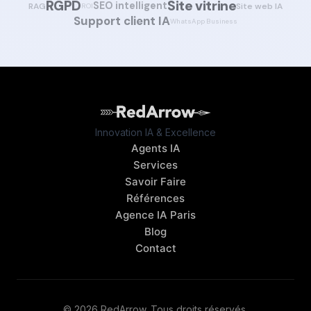
RGPD
Site vitrine
SEO intelligent
RAG
Site web IA
ROI
Support client IA
WhatsApp Business
Innovation IA & Excellence
Agents IA
Services
Savoir Faire
Références
Agence IA Paris
Blog
Contact
© 2026 RedArrow. Tous droits réservés.