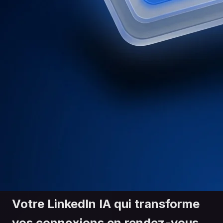
Votre
LinkedIn
I
A
qui transforme
vos connexions en
rendez-vous